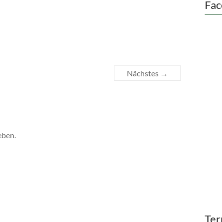
Fac
Nächstes →
eben.
Ter