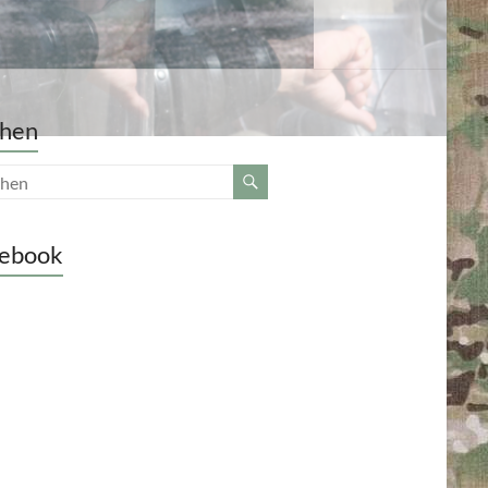
hen
ebook