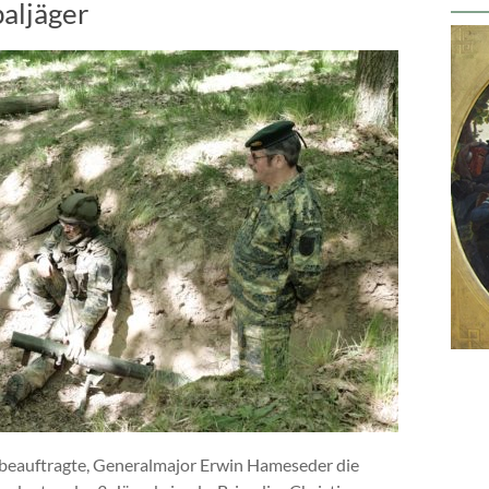
aljäger
zbeauftragte, Generalmajor Erwin Hameseder die