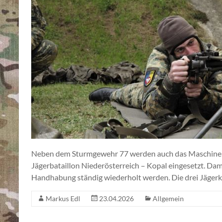
Neben dem Sturmgewehr 77 werden auch das Maschine
Jägerbataillon Niederösterreich – Kopal eingesetzt. Dam
Handhabung ständig wiederholt werden. Die drei Jägerk
Markus Edl
23.04.2026
Allgemein