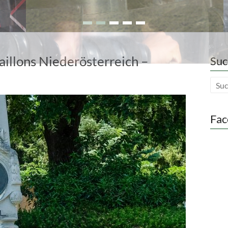
illons Niederösterreich –
Suc
Fac