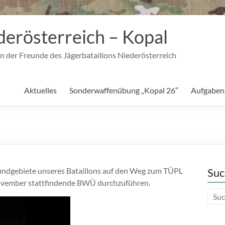
derösterreich – Kopal
n der Freunde des Jägerbataillons Niederösterreich
Aktuelles
Sonderwaffenübung „Kopal 26″
Aufgaben
rundgebiete unseres Bataillons auf den Weg zum TÜPL
Suc
ovember stattfindende BWÜ durchzuführen.