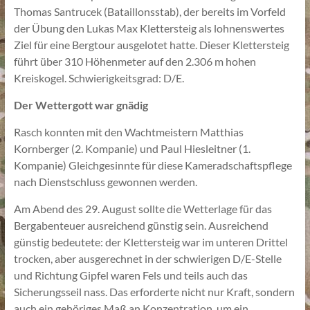
Thomas Santrucek (Bataillonsstab), der bereits im Vorfeld
der Übung den Lukas Max Klettersteig als lohnenswertes
Ziel für eine Bergtour ausgelotet hatte. Dieser Klettersteig
führt über 310 Höhenmeter auf den 2.306 m hohen
Kreiskogel. Schwierigkeitsgrad: D/E.
Der Wettergott war gnädig
Rasch konnten mit den Wachtmeistern Matthias
Kornberger (2. Kompanie) und Paul Hiesleitner (1.
Kompanie) Gleichgesinnte für diese Kameradschaftspflege
nach Dienstschluss gewonnen werden.
Am Abend des 29. August sollte die Wetterlage für das
Bergabenteuer ausreichend günstig sein. Ausreichend
günstig bedeutete: der Klettersteig war im unteren Drittel
trocken, aber ausgerechnet in der schwierigen D/E-Stelle
und Richtung Gipfel waren Fels und teils auch das
Sicherungsseil nass. Das erforderte nicht nur Kraft, sondern
auch ein gehöriges Maß an Konzentration, um ein