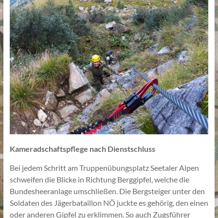
Kameradschaftspflege nach Dienstschluss
Bei jedem Schritt am Truppenübungsplatz Seetaler Alpen
schweifen die Blicke in Richtung Berggipfel, welche die
Bundesheeranlage umschließen. Die Bergsteiger unter den
Soldaten des Jägerbataillon NÖ juckte es gehörig, den einen
oder anderen Gipfel zu erklimmen. So auch Zugsführer