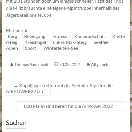
mit 2:31 Stunden doch um einiges schneller. Fazit des Trios:
die Miliz bräuchte eine eigene Alpintruppe innerhalb des
Jägerbataillons NÖ. ;-)
Markiert in:
Berg
Bewegung
Fitness
Kameradschaft
Klette
rsteig
Kreiskogel
Lukas Max-Steig
Seetaler
Alpen
Sport
Winterleiten-See
Thomas Santrucek
30.08.2022
Allgemein
←
Kopaljäger treffen auf der Seetaler Alpe für die
AIRPOWER22 ein
800 Mann sind bereit für die AirPower 2022
→
Suchen