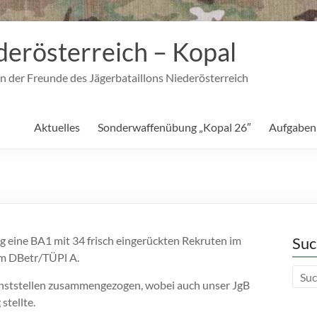
derösterreich – Kopal
n der Freunde des Jägerbataillons Niederösterreich
Aktuelles
Sonderwaffenübung „Kopal 26″
Aufgaben
 eine BA1 mit 34 frisch eingerückten Rekruten im
Suc
m DBetr/TÜPl A.
nststellen zusammengezogen, wobei auch unser JgB
stellte.