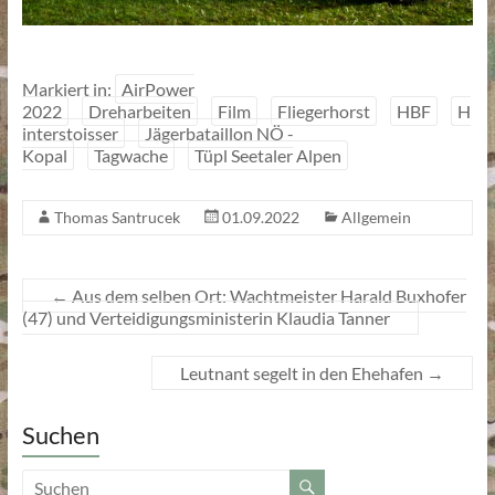
Markiert in:
AirPower
2022
Dreharbeiten
Film
Fliegerhorst
HBF
H
interstoisser
Jägerbataillon NÖ -
Kopal
Tagwache
Tüpl Seetaler Alpen
Thomas Santrucek
01.09.2022
Allgemein
←
Aus dem selben Ort: Wachtmeister Harald Buxhofer
(47) und Verteidigungsministerin Klaudia Tanner
Leutnant segelt in den Ehehafen
→
Suchen