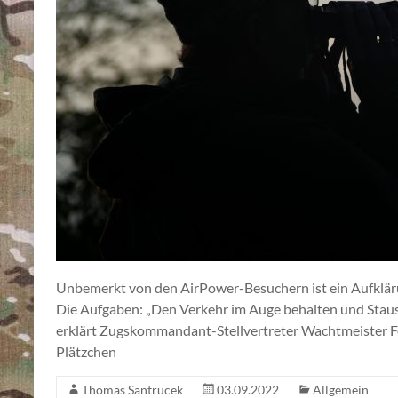
Unbemerkt von den AirPower-Besuchern ist ein Aufkläru
Die Aufgaben: „Den Verkehr im Auge behalten und Stau
erklärt Zugskommandant-Stellvertreter Wachtmeister Fe
Plätzchen
Thomas Santrucek
03.09.2022
Allgemein