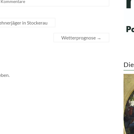
e Kommentare
hnerjäger in Stockerau
Wetterprognose
→
Die
eben.