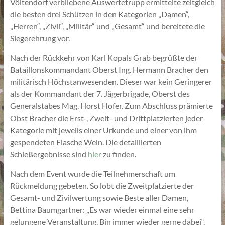
Völtendorf verbliebene Auswertetrupp ermittelte zeitgleich
die besten drei Schützen in den Kategorien „Damen“,
„Herren“, „Zivil“, „Militär“ und „Gesamt“ und bereitete die
Siegerehrung vor.
Nach der Rückkehr von Karl Kopals Grab begrüßte der
Bataillonskommandant Oberst Ing. Hermann Bracher den
militärisch Höchstanwesenden. Dieser war kein Geringerer
als der Kommandant der 7. Jägerbrigade, Oberst des
Generalstabes Mag. Horst Hofer. Zum Abschluss prämierte
Obst Bracher die Erst-, Zweit- und Drittplatzierten jeder
Kategorie mit jeweils einer Urkunde und einer von ihm
gespendeten Flasche Wein. Die detaillierten
Schießergebnisse sind
hier
zu finden.
Nach dem Event wurde die Teilnehmerschaft um
Rückmeldung gebeten. So lobt die Zweitplatzierte der
Gesamt- und Zivilwertung sowie Beste aller Damen,
Bettina Baumgartner: „Es war wieder einmal eine sehr
gelungene Veranstaltung. Bin immer wieder gerne dabei“.