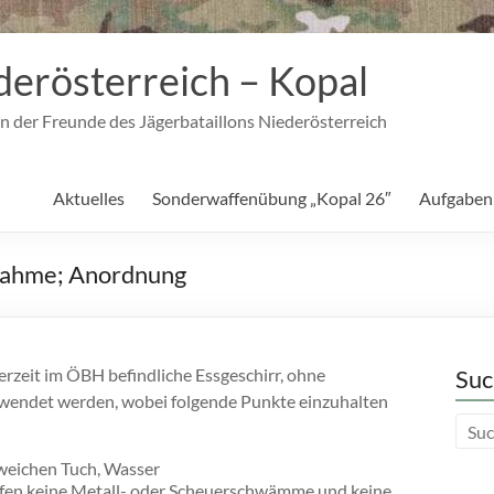
derösterreich – Kopal
n der Freunde des Jägerbataillons Niederösterreich
Aktuelles
Sonderwaffenübung „Kopal 26″
Aufgaben
nnahme; Anordnung
erzeit im ÖBH befindliche Essgeschirr, ohne
Suc
wendet werden, wobei folgende Punkte einzuhalten
 weichen Tuch, Wasser
ürfen keine Metall- oder Scheuerschwämme und keine