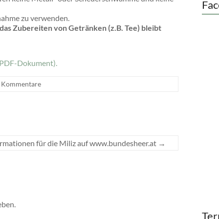
Fac
innahme zu verwenden.
as Zubereiten von Getränken (z.B. Tee) bleibt
n (PDF-Dokument).
e Kommentare
rmationen für die Miliz auf www.bundesheer.at
→
eben.
Ter