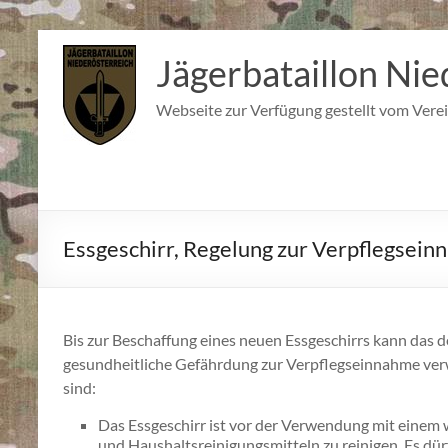
Zum
Inhalt
Jägerbataillon Nie
springen
Webseite zur Verfügung gestellt vom Verei
Essgeschirr, Regelung zur Verpflegsei
Bis zur Beschaffung eines neuen Essgeschirrs kann das d
gesundheitliche Gefährdung zur Verpflegseinnahme ver
sind:
Das Essgeschirr ist vor der Verwendung mit einem
und Haushaltsreinigungsmitteln zu reinigen. Es d