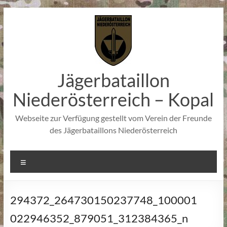
Zum
Inhalt
springen
Jägerbataillon
Niederösterreich – Kopal
Webseite zur Verfügung gestellt vom Verein der Freunde
des Jägerbataillons Niederösterreich
Menü
294372_264730150237748_100001
022946352_879051_312384365_n