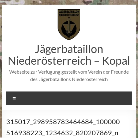
Zum
Inhalt
springen
Jägerbataillon
Niederösterreich – Kopal
Webseite zur Verfügung gestellt vom Verein der Freunde
des Jägerbataillons Niederösterreich
Menü
315017_298958783464684_100000
516938223_1234632_820207869_n