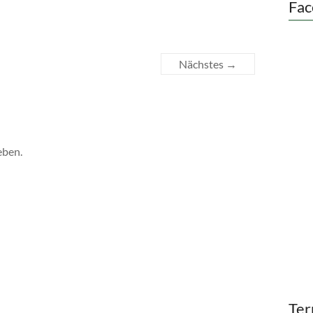
Fac
Nächstes →
eben.
Ter