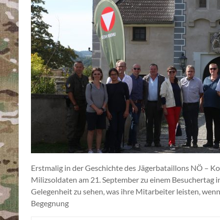
Erstmalig in der Geschichte des Jägerbataillons NÖ – Ko
Milizsoldaten am 21. September zu einem Besuchertag in 
Gelegenheit zu sehen, was ihre Mitarbeiter leisten, wenn
Begegnung