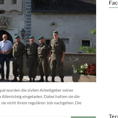
Fac
pal wurden die zivilen Arbeitgeber seiner
Allentsteig eingeladen. Dabei hatten sie die
 sie nicht ihrem regulären Job nachgehen. Die
Ter