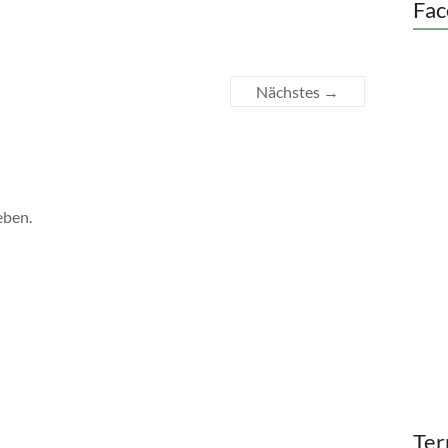
Fac
Nächstes →
eben.
Ter