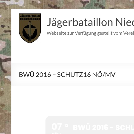
Zum
Inhalt
Jägerbataillon Nie
springen
Webseite zur Verfügung gestellt vom Verei
BWÜ 2016 – SCHUTZ16 NÖ/MV
07
12
BWÜ 2016 - SCH
MÄRZ