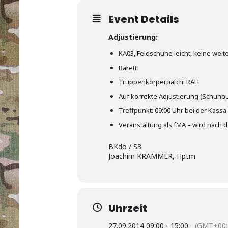
Event Details
Adjustierung:
KA03, Feldschuhe leicht, keine we
Barett
Truppenkörperpatch: RAL!
Auf korrekte Adjustierung (Schuhput
Treffpunkt: 09:00 Uhr bei der Kassa
Veranstaltung als fMA – wird nach d
BKdo / S3
Joachim KRAMMER, Hptm
Uhrzeit
27.09.2014 09:00 - 15:00
(GMT+00: