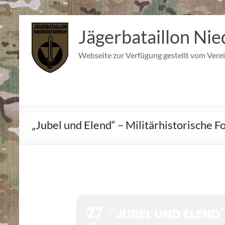
Zum
Inhalt
Jägerbataillon Nie
springen
Webseite zur Verfügung gestellt vom Verei
„Jubel und Elend“ – Militärhistorische F
27
"JUBEL UND ELEND
SEP.