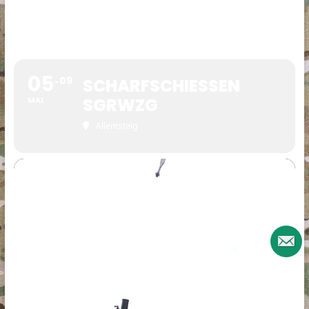
05
09
SCHARFSCHIESSEN
SGRWZG
MAI
Allentsteig