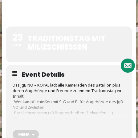
23
TRADITIONSTAG MIT
MILIZSCHIESSEN
JUNI
Event Details
Das JgB NÖ – KOPAL lädt alle Kameraden des Bataillon plus
deren Angehörige und Freunde zu einem Traditionstag ein.
Inhalt:
-Wettkampfschießen mit StG und Pi für Angehörige des JgB
NÖ und Zivilisten
-Parallelprogramm (zB Bogenschießen, Zielwerfen, …)
-Mittagessen aus der Truppenküche
-Festakt mit Kranzniederlegung am Grab Karl v. KOPAL
-Siegerehrung mit Preisen
MEHR